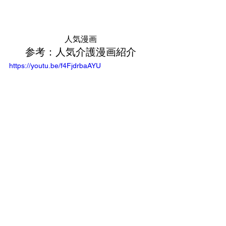
人気漫画
参考：人気介護漫画紹介
https://youtu.be/f4FjdrbaAYU
⑷イベント・セミナー・講演会
案内
ここをクリックしてください