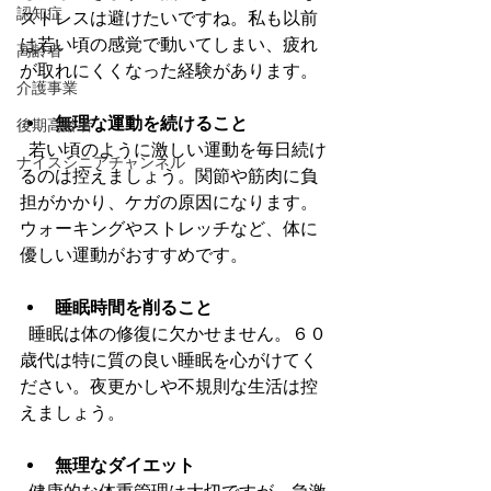
認知症
ストレスは避けたいですね。私も以前
は若い頃の感覚で動いてしまい、疲れ
高齢者
が取れにくくなった経験があります。
介護事業
無理な運動を続けること
後期高齢者
  若い頃のように激しい運動を毎日続け
ナイスシニアチャンネル
るのは控えましょう。関節や筋肉に負
担がかかり、ケガの原因になります。
ウォーキングやストレッチなど、体に
優しい運動がおすすめです。
睡眠時間を削ること
  睡眠は体の修復に欠かせません。６０
歳代は特に質の良い睡眠を心がけてく
ださい。夜更かしや不規則な生活は控
えましょう。
無理なダイエット