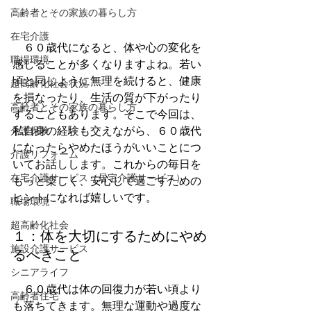
高齢者とその家族の暮らし方
在宅介護
　６０歳代になると、体や心の変化を
職場環境
感じることが多くなりますよね。若い
頃と同じように無理を続けると、健康
超高齢化社会状況
を損なったり、生活の質が下がったり
高齢者とその家族の暮らし方
することもあります。そこで今回は、
私自身の経験も交えながら、６０歳代
介護保険
になったらやめたほうがいいことにつ
介護リフォーム
いてお話しします。これからの毎日を
在宅介護サービス（居宅介護サービス）
もっと楽しく、安心して過ごすための
ヒントになれば嬉しいです。
職場環境
超高齢化社会
１：体を大切にするためにやめ
施設介護サービス
るべきこと
シニアライフ
　６０歳代は体の回復力が若い頃より
高齢者住宅
も落ちてきます。無理な運動や過度な