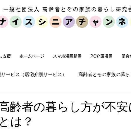
個人・家族向けサービス
セミナー・
し支援
ホームページ
スマホ漫画動画
PC介護漫画
問合
護サービス（居宅介護サービス）
高齢者とその家族の暮ら
宅環境改善（バリアフリー化）
施設介護
高齢者とそ
高齢者の暮らし方が不安
とは？
高齢化社会状況
高齢者とその家族の暮らし方
介護保