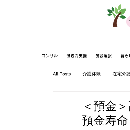
法人向けサービス
コンサル
働き方支援
施設選択
暮ら
All Posts
介護体験
在宅介
高齢者向け住まい選択
在
＜預金＞
預金寿命
在宅介護
職場環境
超