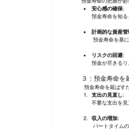
預金寿命の把握が必要
安心感の確保
: 
預金寿命を知る
計画的な資産管
 預金寿命を基
リスクの回避
: 
預金が尽きるリ
３：預金寿命を
  預金寿命を延ば
支出の見直し
: 
不要な支出を見
収入の増加
:
 パートタイム