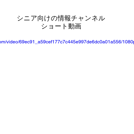
シニア向けの情報チャンネル
ショート動画
ic.com/video/69ec91_a59cef177c7c445e997de6dc0a01a556/1080p