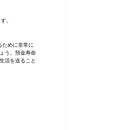
ます。
ょう。預金寿命
生活を送ること