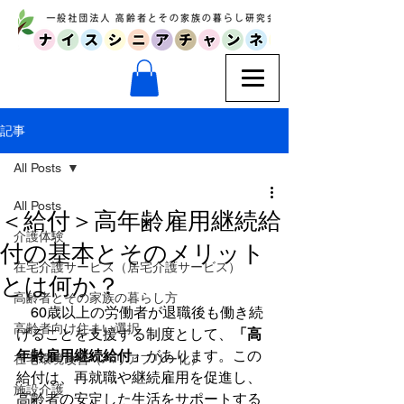
記事
All Posts
All Posts
＜給付＞高年齢雇用継続給
介護体験
付の基本とそのメリット
在宅介護サービス（居宅介護サービス）
とは何か？
高齢者とその家族の暮らし方
　60歳以上の労働者が退職後も働き続
高齢者向け住まい選択
けることを支援する制度として、
「高
年齢雇用継続給付」
があります。この
在宅環境改善（バリアフリー化）
給付は、再就職や継続雇用を促進し、
施設介護
高齢者の安定した生活をサポートする