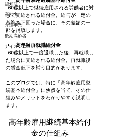
高年齢雇用継続基本給付金
認知症
  60歳以上で継続雇用される労働者に対
高齢者
して支給される給付金。給与が一定の
基準を下回った場合に、その差額の一
介護事業
部を補填します。
後期高齢者
高年齢再就職給付金
ナイスシニアチャンネル
  60歳以上で一度退職した後、再就職し
た場合に支給される給付金。再就職後
の賃金低下を補う目的があります。
このブログでは、特に「高年齢雇用継
続基本給付金」に焦点を当て、その仕
組みやメリットをわかりやすく説明し
ます。
高年齢雇用継続基本給付
金の仕組み