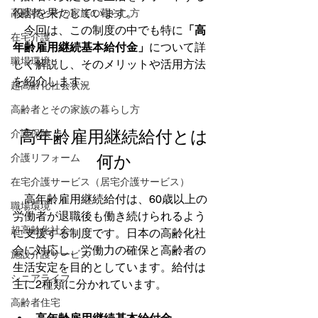
役割を果たしています。
高齢者とその家族の暮らし方
　今回は、この制度の中でも特に
「高
在宅介護
年齢雇用継続基本給付金」
について詳
職場環境
しく解説し、そのメリットや活用方法
を紹介します。
超高齢化社会状況
高齢者とその家族の暮らし方
高年齢雇用継続給付とは
介護保険
何か
介護リフォーム
在宅介護サービス（居宅介護サービス）
　高年齢雇用継続給付は、60歳以上の
職場環境
労働者が退職後も働き続けられるよう
超高齢化社会
に支援する制度です。日本の高齢化社
会に対応し、労働力の確保と高齢者の
施設介護サービス
生活安定を目的としています。給付は
シニアライフ
主に2種類に分かれています。
高齢者住宅