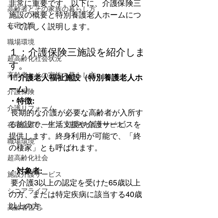
非常に重要です。以下に、介護保険三
高齢者とその家族の暮らし方
施設の概要と特別養護老人ホームにつ
在宅介護
いて詳しく説明します。  
職場環境
１：介護保険三施設を紹介しま
超高齢化社会状況
す。
高齢者とその家族の暮らし方
1⃣介護老人福祉施設（特別養護老人ホ
ーム）
介護保険
・特徴:
介護リフォーム
 長期的な介護が必要な高齢者が入所す
る施設で、生活支援や介護サービスを
在宅介護サービス（居宅介護サービス）
提供します。終身利用が可能で、「終
職場環境
の棲家」とも呼ばれます。
超高齢化社会
・対象者:
施設介護サービス
 要介護3以上の認定を受けた65歳以上
シニアライフ
の方、または特定疾病に該当する40歳
以上の方。
高齢者住宅