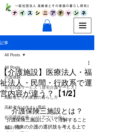
記事
All Posts
All Posts
【介護施設】医療法人・福
介護体験
祉法人・民間・行政系で運
在宅介護サービス（居宅介護サービス）
営内容が違う？【1/2】
高齢者とその家族の暮らし方
高齢者向け住まい選択
介護保険三施設とは？
在宅環境改善（バリアフリー化）
 介護保険三施設について理解すること
は、将来の介護の選択肢を考える上で
施設介護