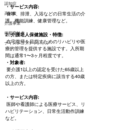
認知症
・サービス内容:
高齢者
 食事、排泄、入浴などの日常生活の介
護、機能訓練、健康管理など。 
介護事業
後期高齢者
2⃣介護老人保健施設・特徴:
 在宅復帰を目指すためのリハビリや医
ナイスシニアチャンネル
療的管理を提供する施設です。入所期
間は通常1〜3ヶ月程度です。
・対象者:
 要介護1以上の認定を受けた65歳以上
の方、または特定疾病に該当する40歳
以上の方。
・サービス内容:
 医師や看護師による医療サービス、リ
ハビリテーション、日常生活動作訓練
など。 