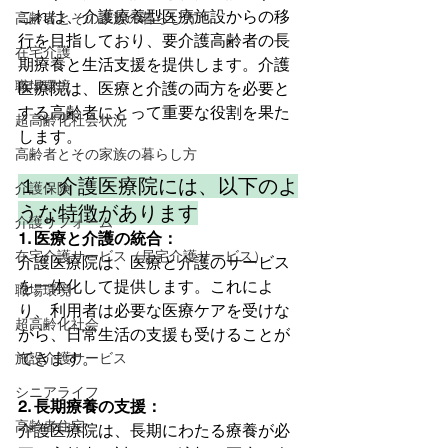
これは、介護療養型医療施設からの移
高齢者とその家族の暮らし方
行を目指しており、要介護高齢者の長
在宅介護
期療養と生活支援を提供します。介護
職場環境
医療院は、医療と介護の両方を必要と
する高齢者にとって重要な役割を果た
超高齢化社会状況
します。
高齢者とその家族の暮らし方
１：介護医療院には、以下のよ
介護保険
うな特徴があります
介護リフォーム
1. 医療と介護の統合：
在宅介護サービス（居宅介護サービス）
介護医療院は、医療と介護のサービス
を一体化して提供します。これによ
職場環境
り、利用者は必要な医療ケアを受けな
超高齢化社会
がら、日常生活の支援も受けることが
できます。 
施設介護サービス
シニアライフ
2. 長期療養の支援：
高齢者住宅
介護医療院は、長期にわたる療養が必