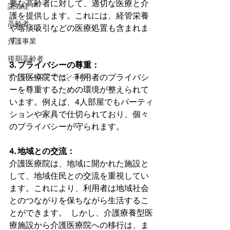
要な高齢者に対して、適切な医療と介
認知症
護を提供します。これには、経管栄養
高齢者
や喀痰吸引などの医療処置も含まれま
す。 
介護事業
後期高齢者
3. プライバシーの尊重：
ナイスシニアチャンネル
介護医療院では、利用者のプライバシ
ーを尊重するための環境が整えられて
います。例えば、4人部屋でもパーティ
ションや家具で仕切られており、個々
のプライバシーが守られます。
4. 地域との交流：
介護医療院は、地域に開かれた施設と
して、地域住民との交流を重視してい
ます。これにより、利用者は地域社会
とのつながりを保ちながら生活するこ
とができます。  しかし、介護療養型医
療施設から介護医療院への移行は、ま