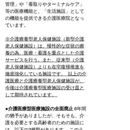
管理」や「看取りやターミナルケア」
等の医療機能と、「生活施設」として
の機能を提供できる介護医療院となっ
ています。
※介護療養型老人保健施設（新型介護
老人保健施設）は、慢性的な症状の療
養の為、医療・看護を重点とした介護
サービスを行う。また、従来型（介護
老人保健施設）よりも在宅復帰推進を
徹底強化している施設です。  以上の介
護医療と介護療養型老人保健施設が、
今後は介護療養型医療施設の受け皿と
して期待されています。 
●介護医療型医療施設の全面廃止
 6年間
の猶予がありましたが、そもそも、介
護を必要とする高齢者のための施設に
は、以下の3種類があります。 このう