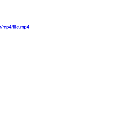
ビス
シニアライフ
/mp4/file.mp4
ネル