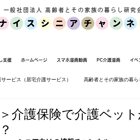
個人・家族向けサービス
セミナー・
し支援
ホームページ
スマホ漫画動画
PC介護漫画
イベ
護サービス（居宅介護サービス）
高齢者とその家族の暮ら
宅環境改善（バリアフリー化）
施設介護
高齢者とそ
＞介護保険で介護ベット
？
高齢化社会状況
高齢者とその家族の暮らし方
介護保