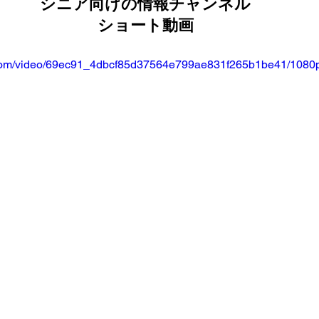
シニア向けの情報チャンネル
ショート動画
ービス）
職場環境
超高齢化社会
施設介護サー
ic.com/video/69ec91_4dbcf85d37564e799ae831f265b1be41/1080p
齢者
介護事業
後期高齢者
ナイスシニアチャン