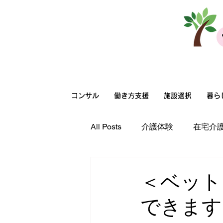
法人向けサービス
コンサル
働き方支援
施設選択
暮ら
All Posts
介護体験
在宅介
高齢者向け住まい選択
在
＜ベット
できます
在宅介護
職場環境
超