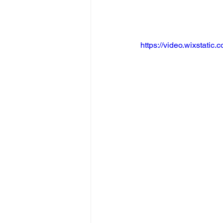
在宅介護サービス（居宅介護サ
https://video.wixstat
高齢者住宅
認知症
高