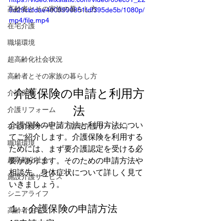
高齢者とその家族の暮らし方
9d29cbfdae4009990851fdf395de5b/1080p/
mp4/file.mp4
在宅介護
職場環境
超高齢化社会状況
高齢者とその家族の暮らし方
介護保険の申請と利用方
介護保険
法
介護リフォーム
介護保険の申請方法と利用方法につい
在宅介護サービス（居宅介護サービス）
てご紹介します。介護保険を利用する
職場環境
ためには、まず要介護認定を受ける必
超高齢化社会
要があります。そのための申請方法や
相談先、身体症状について詳しく見て
施設介護サービス
いきましょう。 
シニアライフ
１：介護保険の申請方法
高齢者住宅