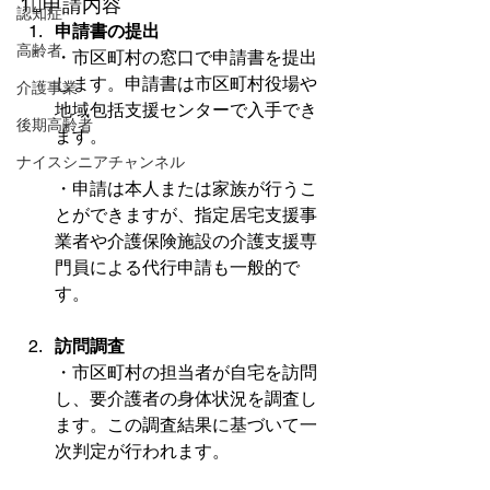
1⃣申請内容
認知症
申請書の提出
高齢者
・市区町村の窓口で申請書を提出
します。申請書は市区町村役場や
介護事業
地域包括支援センターで入手でき
後期高齢者
ます。 
ナイスシニアチャンネル
・申請は本人または家族が行うこ
とができますが、指定居宅支援事
業者や介護保険施設の介護支援専
門員による代行申請も一般的で
す。
訪問調査
・市区町村の担当者が自宅を訪問
し、要介護者の身体状況を調査し
ます。この調査結果に基づいて一
次判定が行われます。