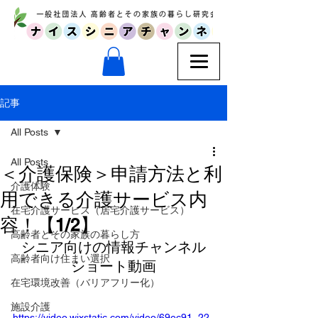
記事
All Posts
All Posts
＜介護保険＞申請方法と利
介護体験
用できる介護サービス内
在宅介護サービス（居宅介護サービス）
容！【1/2】
高齢者とその家族の暮らし方
シニア向けの情報チャンネル
高齢者向け住まい選択
ショート動画
在宅環境改善（バリアフリー化）
施設介護
https://video.wixstatic.com/video/69ec91_22