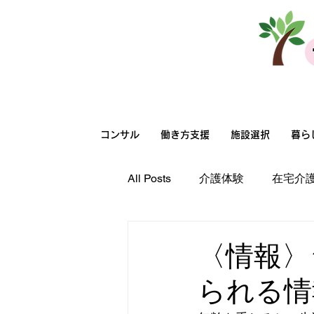
法人向けサービス
コンサル
働き方支援
施設選択
暮ら
All Posts
介護体験
在宅介
高齢者向け住まい選択
在
〈情報〉
られる情
在宅介護
職場環境
超