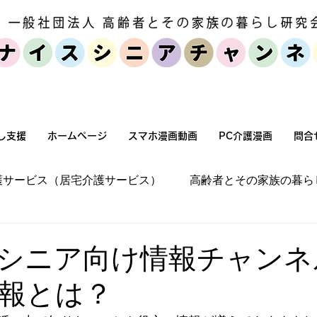
個人・家族向けサービス
セミナー・
し支援
ホームページ
スマホ漫画動画
PC介護漫画
問合
護サービス（居宅介護サービス）
高齢者とその家族の暮ら
宅環境改善（バリアフリー化）
施設介護
高齢者とそ
シニア向け情報チャンネ
報とは？
高齢化社会状況
高齢者とその家族の暮らし方
介護保