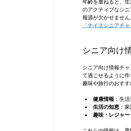
年齢を重ねると、生
のアクティブなシニ
在宅介護サービス（居宅介護サ
報源が欠かせません
「ナイスシニアチャ
高齢者住宅
認知症
高
シニア向け
シニア向け情報チャ
て過ごせるように作
趣味や旅行のおすす
健康情報
：生活
生活の知恵
：家
趣味・レジャー
これらの情報は、専