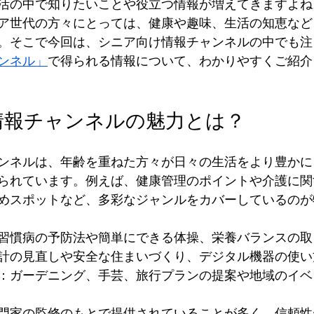
活の中で知りたいことや役立つ情報が増えてきますよね
ア世代の方々にとっては、健康や趣味、生活の知恵など
ービス）
職場環境
超高齢化社会
施設介護サー
。そこで今回は、シニア向け情報チャンネルの中でも注
ンネル」
で得られる情報について、わかりやすくご紹介
齢者
介護事業
後期高齢者
ナイスシニアチャン
情報チャンネルの魅力とは？
ンネルは、年齢を重ねた方々が日々の生活をより豊かに
られています。例えば、健康管理のポイントや介護に関
めスポットなど、多彩なジャンルをカバーしているのが
習慣病の予防法や簡単にできる体操、栄養バランスの取
計の見直しや安全な住まいづくり、デジタル機器の使い
：ガーデニング、手芸、旅行プランの提案や地域のイベ
門家の監修のもとで提供されていることが多く、信頼性