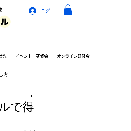
ログイン
イベント・広告・相談
せ先
イベント・研修会
オンライン研修会
し方
の家族の暮らし方
ルで得
険
介護リフォーム