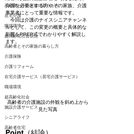
介護を必要とする方やその家族、介護
高齢者とその家族の暮らし方
事業者にとって重要な情報です。
在宅介護
　今回は介護のナイスシニアチャンネ
職場環境
ルとして、この変更の概要と具体的な
影響をPREP式でわかりやすく解説し
超高齢化社会状況
ます。
高齢者とその家族の暮らし方
介護保険
介護リフォーム
在宅介護サービス（居宅介護サービス）
職場環境
超高齢化社会
高齢者の介護施設の外観を斜め上から
施設介護サービス
見た写真
シニアライフ
高齢者住宅
Point（結論）