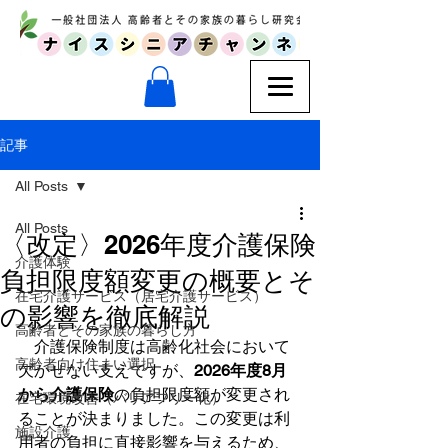
記事
All Posts
All Posts
〈改定〉2026年度介護保険
介護体験
負担限度額変更の概要とそ
在宅介護サービス（居宅介護サービス）
の影響を徹底解説
高齢者とその家族の暮らし方
　介護保険制度は高齢化社会において
高齢者向け住まい選択
欠かせない支えですが、
2026年度8月
から介護保険
の負担限度額が変更され
在宅環境改善（バリアフリー化）
ることが決まりました。この変更は利
施設介護
用者の負担に直接影響を与えるため、