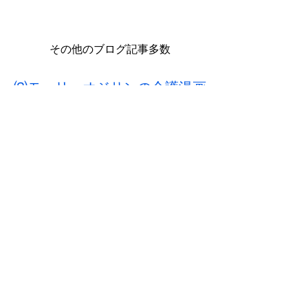
その他のブログ記事多数
⑶モーリーオジサンの介護漫画
紹介
ここをクリックしてください
人気介護漫画多数
参考例：人気介護YouTube動画漫
画紹介
https://youtu.be/esui8E65glg