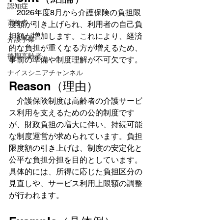
認知症
　2026年度8月から介護保険の負担限
高齢者
度額が引き上げられ、利用者の自己負
担額が増加します。これにより、経済
介護事業
的な負担が重くなる方が増えるため、
後期高齢者
事前の準備や制度理解が不可欠です。
ナイスシニアチャンネル
Reason（理由）
　介護保険制度は高齢者の介護サービ
ス利用を支えるための公的制度です
が、財政負担の増大に伴い、持続可能
な制度運営が求められています。負担
限度額の引き上げは、制度の安定化と
公平な負担分担を目的としています。
具体的には、所得に応じた負担区分の
見直しや、サービス利用上限額の調整
が行われます。