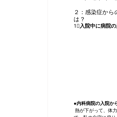
２：感染症から
は？
1⃣
入院中に病院の
●内科病院の入院か
 熱が下がって、体力も回復したので、元々の膝の手術の為、再度整形外科へ転院したの