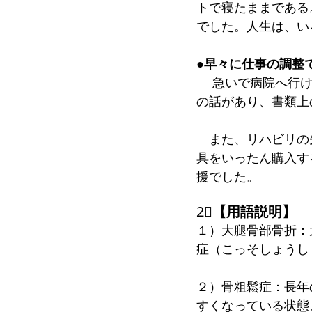
トで寝たままである
でした。人生は、い
●早々に仕事の調整
　 急いで病院へ行
の話があり、書類上
　また、リハビリの
具をいったん購入す
援でした。  
2⃣
【用語説明】
１）大腿骨部骨折：
症（こっそしょうし
２）骨粗鬆症：長年
すくなっている状態