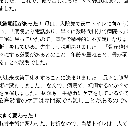
ました。 これで、振り出しなった。やや家族は疲れ、
ました。
緊急電話があった！
 母は、入院先で夜中トイレに向かう
い、「病院より電話あり、早々に数時間掛けて病院へ」
自宅に戻っていたので、電話で精神的に不安定になりま
折」をしている
。先生より説明ありました。 『骨が砕
々にする必要があるとのこと、年齢を重ねると、骨が弱
る』との説明でした。
が出来次第手術をすることに決まりました。 元々は膝
術に変わりました。 なんで、病院で、転倒するのか？
を反省しました。 病院も一生懸命にケアをしているのです
る高齢者のケアは専門家でも難しことがあるので
大きく変わった！
腿骨手術に変わった。骨折なので、当然トイレは一人で