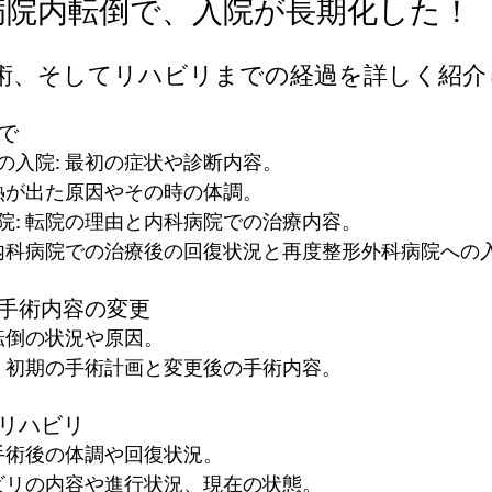
病院内転倒で、入院が長期化した！
ービス）
職場環境
超高齢化社会
施設介護サー
術、そしてリハビリまでの経過を詳しく紹介
で
齢者
介護事業
後期高齢者
ナイスシニアチャン
の入院: 最初の症状や診断内容。
高熱が出た原因やその時の体調。
院: 転院の理由と内科病院での治療内容。
 内科病院での治療後の回復状況と再度整形外科病院への
と手術内容の変更
 転倒の状況や原因。
: 初期の手術計画と変更後の手術内容。
とリハビリ
 手術後の体調や回復状況。
ハビリの内容や進行状況、現在の状態。