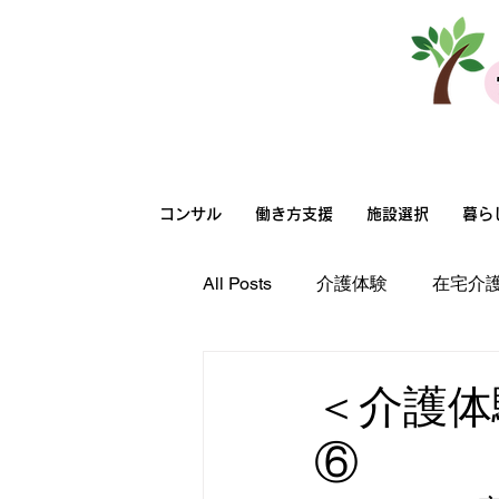
法人向けサービス
コンサル
働き方支援
施設選択
暮ら
All Posts
介護体験
在宅介
高齢者向け住まい選択
在
＜介護体
⑥
在宅介護
職場環境
超