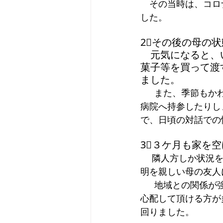
　その当時は、コロ
した。
2⃣その後の母の
　元気になると、
菓子等を買って渡
ました。
  　また、季節もかわり、暖かくなってきたので、衣替え等、実家でいろいろ服を探して、
病院へ持参したりし
で、日頃の対話での
3⃣３ケ月も家を
 隣人方しか状況
明を親しい母の友人
  　地域との関係が強い田舎ですので、元気に歩きま回っていた母の、突然の入院なので、
心配して頂ける方が
回りました。  