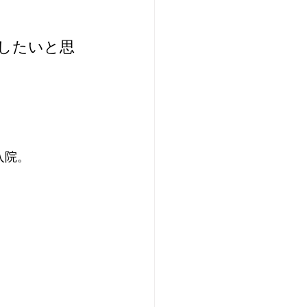
ビス
シニアライフ
したいと思
ネル
入院。