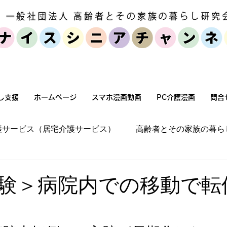
個人・家族向けサービス
セミナー・
し支援
ホームページ
スマホ漫画動画
PC介護漫画
問合
護サービス（居宅介護サービス）
高齢者とその家族の暮ら
宅環境改善（バリアフリー化）
施設介護
高齢者とそ
験＞病院内での移動で転
高齢化社会状況
高齢者とその家族の暮らし方
介護保