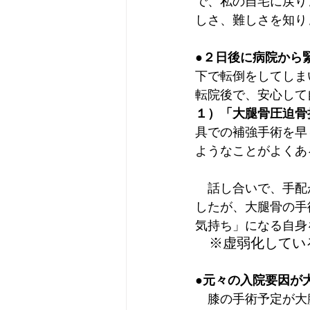
で、私の自宅に戻り
しさ、難しさを知り
●２日後に病院から
下で転倒をしてしま
転院後で、安心して
１）「大腿骨圧迫骨
具での補強手術を早
ようなことがよくあ
　話し合いで、手配
したが、大腿骨の手
気持ち」になる自身
　※虚弱化してい
●元々の入院要因が
　膝の手術予定が大