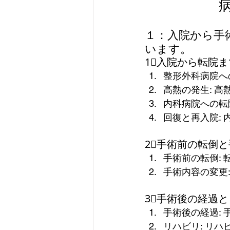
在宅介護サービス（居宅介護サ
１：入院から手
います。  
1⃣入院から転院ま
高齢者住宅
認知症
高
整形外科病院へ
高熱の発生: 
内科病院への転
回復と再入院:
2⃣手術前の転倒
手術前の転倒:
手術内容の変更
3⃣手術後の経過
手術後の経過:
リハビリ: リ