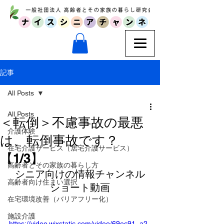
記事
All Posts
All Posts
＜転倒＞不慮事故の最悪
介護体験
は、転倒事故です？
在宅介護サービス（居宅介護サービス）
【1/3】
高齢者とその家族の暮らし方
シニア向けの情報チャンネル
高齢者向け住まい選択
ショート動画
在宅環境改善（バリアフリー化）
施設介護
https://video.wixstatic.com/video/69ec91_a2