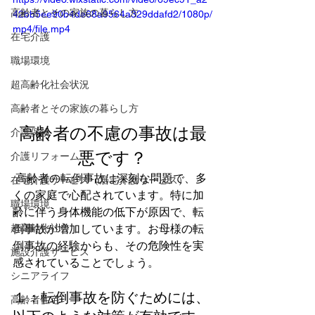
高齢者とその家族の暮らし方
42bb5ee90b4de68a9564a329ddafd2/1080p/
mp4/file.mp4
在宅介護
職場環境
超高齢化社会状況
高齢者とその家族の暮らし方
高齢者の不慮の事故は最
介護保険
悪です？
介護リフォーム
 高齢者の転倒事故は深刻な問題で、多
在宅介護サービス（居宅介護サービス）
くの家庭で心配されています。特に加
職場環境
齢に伴う身体機能の低下が原因で、転
超高齢化社会
倒事故が増加しています。お母様の転
倒事故の経験からも、その危険性を実
施設介護サービス
感されていることでしょう。  
シニアライフ
１：転倒事故を防ぐためには、
高齢者住宅