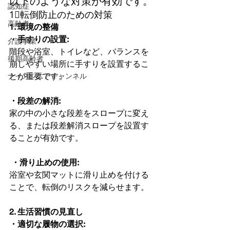
以下のような対策が有効です。
認知症
1⃣転倒防止のための対策
高齢者
1. 環境の整備
・手すりの設置: 
介護事業
階段や浴室、トイレなど、バランスを
後期高齢者
崩しやすい場所に手すりを設置するこ
とが重要です。 
ナイスシニアチャンネル
・段差の解消: 
家の中の小さな段差をスロープに変え
る、または段差解消スロープを設置す
ることが有効です。
 ・滑り止めの使用: 
浴室や玄関マットに滑り止めを付ける
ことで、転倒のリスクを減らせます。
2. 生活習慣の見直し
・適切な履物の選択: 