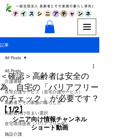
記事
All Posts
All Posts
＜確認＞高齢者は安全の
介護体験
為、自宅の「バリアフリー
在宅介護サービス（居宅介護サービス）
のチェック」が必要です？
高齢者とその家族の暮らし方
【1/2】
高齢者向け住まい選択
シニア向け情報チャンネル
在宅環境改善（バリアフリー化）
ショート動画
施設介護