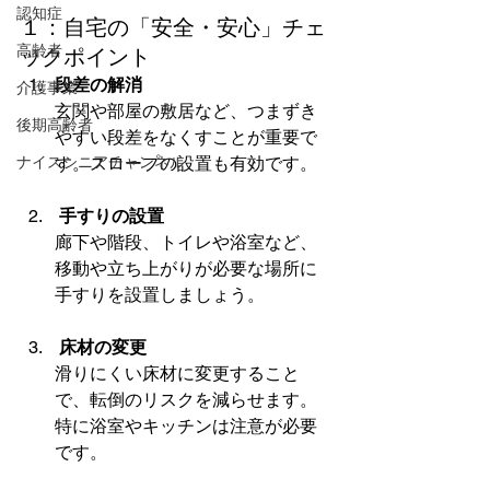
認知症
１：自宅の「安全・安心」チェ
高齢者
ックポイント
段差の解消
介護事業
玄関や部屋の敷居など、つまずき
後期高齢者
やすい段差をなくすことが重要で
ナイスシニアチャンネル
す。スロープの設置も有効です。
 手すりの設置
廊下や階段、トイレや浴室など、
移動や立ち上がりが必要な場所に
手すりを設置しましょう。
 床材の変更
滑りにくい床材に変更すること
で、転倒のリスクを減らせます。
特に浴室やキッチンは注意が必要
です。