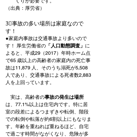
くりが必要です。
（出典：厚労省）
3⃣事故の多い場所は家庭なので
す！
●家庭内事故は交通事故より多いので
す！ 厚生労働省の
「人口動態調査」
に
よると、平成29（2017）年時ホーム点
で65 歳以上の高齢者の家庭内の死亡事
故は11,879 人、そのうち溺死が5,508 
人であり、交通事故による死者数2,883 
人を上回っています。
　実は、高齢者の
事故の発生は場所
は、77.1%以上は住宅内です。特に居
室の段差によるつまずきや転倒、階段
での転倒や転落が約6割以上にもなりま
す。年齢を重ねれば重ねるほど、自宅
で過ごす時間がながくなり、危険が多