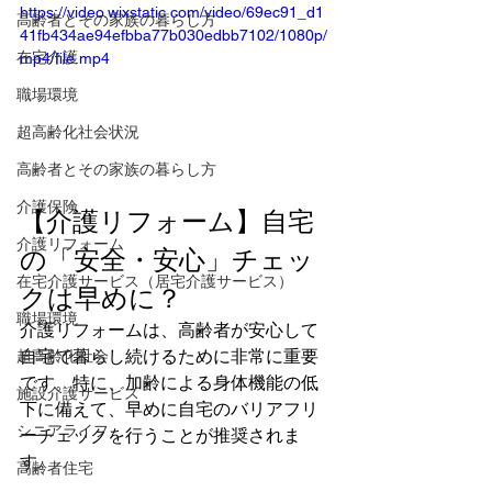
https://video.wixstatic.com/video/69ec91_d1
高齢者とその家族の暮らし方
41fb434ae94efbba77b030edbb7102/1080p/
在宅介護
mp4/file.mp4
職場環境
超高齢化社会状況
高齢者とその家族の暮らし方
介護保険
【介護リフォーム】自宅
介護リフォーム
の「安全・安心」チェッ
在宅介護サービス（居宅介護サービス）
クは早めに？
職場環境
介護リフォームは、高齢者が安心して
自宅で暮らし続けるために非常に重要
超高齢化社会
です。特に、加齢による身体機能の低
施設介護サービス
下に備えて、早めに自宅のバリアフリ
シニアライフ
ーチェックを行うことが推奨されま
す。  
高齢者住宅