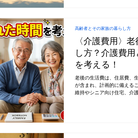
高齢者とその家族の暮らし方
〈介護費用〉老
し方？介護費用
を考える！
老後の生活費は、住居費、
が含まれ、計画的に備える
維持やシニア向け住宅、介
費用とライフスタイルを考
す。生活費には食費や光熱
れるため、年金や貯蓄を活
す。医療・介護費用につい
ながら必要な資金を確保す
との相談を重ね、将来の安