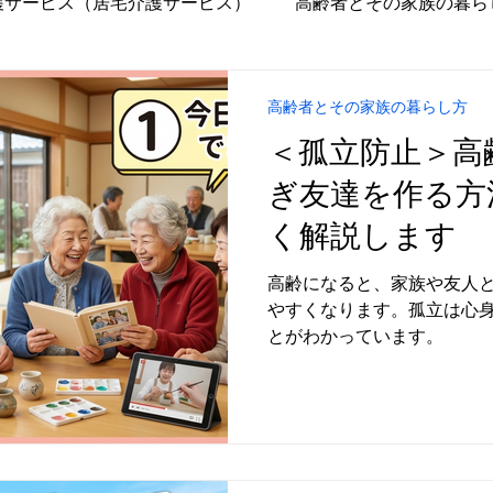
護サービス（居宅介護サービス）
高齢者とその家族の暮ら
宅環境改善（バリアフリー化）
施設介護
高齢者とそ
高齢者とその家族の暮らし方
＜孤立防止＞高
高齢化社会状況
高齢者とその家族の暮らし方
介護保
ぎ友達を作る方
く解説します
ービス）
職場環境
超高齢化社会
施設介護サー
高齢になると、家族や友人
やすくなります。孤立は心
とがわかっています。
齢者
介護事業
後期高齢者
ナイスシニアチャン