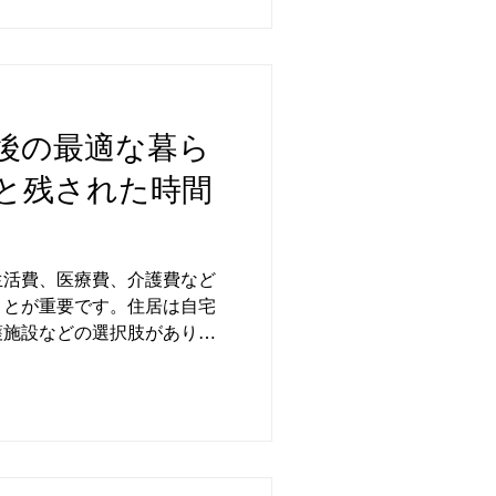
後の最適な暮ら
と残された時間
生活費、医療費、介護費など
ことが重要です。住居は自宅
護施設などの選択肢があり、
慮して決める必要がありま
費、趣味や旅行の費用も含ま
用した予算管理が求められま
ては、公的支援制度を活用し
ることがポイントです。家族
心を築くために具体的な計画