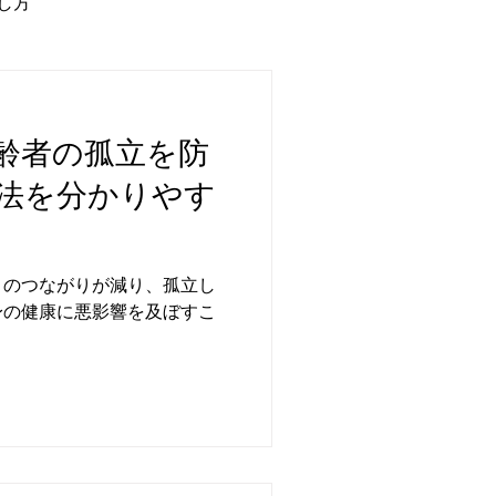
し方
の家族の暮らし方
齢者の孤立を防
険
介護リフォーム
法を分かりやす
ビス
シニアライフ
とのつながりが減り、孤立し
身の健康に悪影響を及ぼすこ
ネル