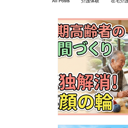
All Posts
介護体験
在宅介
高齢者向け住まい選択
在
在宅介護
職場環境
超
在宅介護サービス（居宅介護サ
高齢者住宅
認知症
高