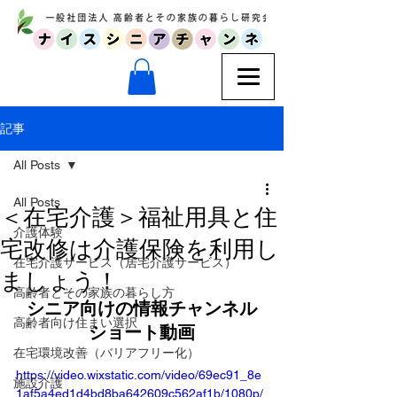
記事
All Posts
All Posts
＜在宅介護＞福祉用具と住
介護体験
宅改修は介護保険を利用し
在宅介護サービス（居宅介護サービス）
ましょう！
高齢者とその家族の暮らし方
シニア向けの情報チャンネル
高齢者向け住まい選択
ショート動画
在宅環境改善（バリアフリー化）
https://video.wixstatic.com/video/69ec91_8e
施設介護
1af5a4ed1d4bd8ba642609c562af1b/1080p/