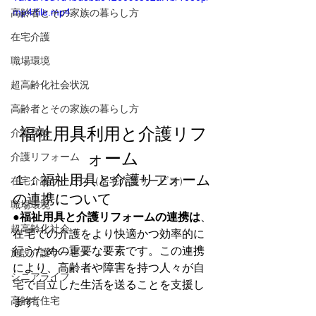
mp4/file.mp4
高齢者とその家族の暮らし方
在宅介護
職場環境
超高齢化社会状況
高齢者とその家族の暮らし方
福祉用具利用と介護リフ
介護保険
ォーム
介護リフォーム
１：福祉用具と介護リフォーム
在宅介護サービス（居宅介護サービス）
の連携について
職場環境
●福祉用具と介護リフォームの連携は
、
超高齢化社会
在宅での介護をより快適かつ効率的に
行うための重要な要素です。この連携
施設介護サービス
により、高齢者や障害を持つ人々が自
シニアライフ
宅で自立した生活を送ることを支援し
高齢者住宅
ます。 