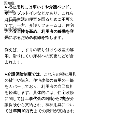
認知症
● 福祉用具には
車いすや介護ベッド、
高齢者
ポータブルトイレ
などがあり、これら
は日常生活の便宜を図るために不可欠
介護事業
です。一方、介護リフォームは、住宅
後期高齢者
内の
安全性を高め、利用者の移動を容
易
にするための改修を指します。
ナイスシニアチャンネル
例えば、手すりの取り付けや段差の解
消、滑りにくい床材への変更などが含
まれます。  
●
介護保険制度では
、これらの福祉用具
の貸与や購入、住宅改修の費用の一部
をカバーしており、利用者の自己負担
を軽減します。具体的には、住宅改修
に関しては
工事代金の9割から7割
が介
護保険から支給され、福祉用具につい
ては
年間10万円
までの費用が支給され