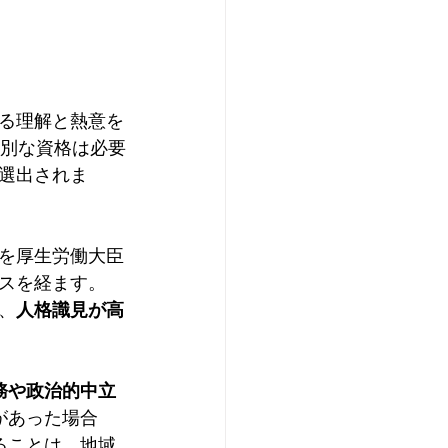
る理解と熱意を
特別な資格は必要
選出されま
を厚生労働大臣
を経ます。  
、
人格識見が高
務や政治的中立
があった場合
ることは、地域