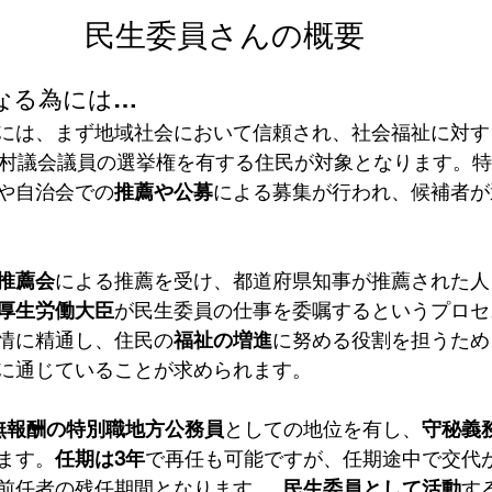
民生委員さんの概要
なる為には…
には、まず地域社会において信頼され、社会福祉に対す
町村議会議員の選挙権を有する住民が対象となります。
や自治会での
推薦や公募
による募集が行われ、候補者が
推薦会
による推薦を受け、都道府県知事が推薦された人
厚生労働大臣
が民生委員の仕事を委嘱するというプロセス
情に精通し、住民の
福祉の増進
に努める役割を担うため
に通じていることが求められます。
無報酬の特別職地方公務員
としての地位を有し、
守秘義
ます。
任期は3年
で再任も可能ですが、任期途中で交代
前任者の残任期間となります。  
民生委員として活動
す