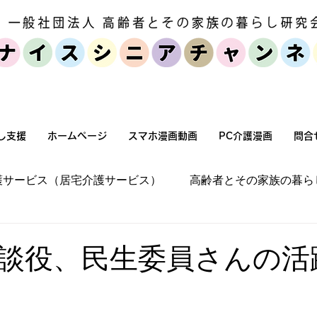
個人・家族向けサービス
セミナー・
し支援
ホームページ
スマホ漫画動画
PC介護漫画
問合
護サービス（居宅介護サービス）
高齢者とその家族の暮ら
宅環境改善（バリアフリー化）
施設介護
高齢者とそ
談役、民生委員さんの活
高齢化社会状況
高齢者とその家族の暮らし方
介護保