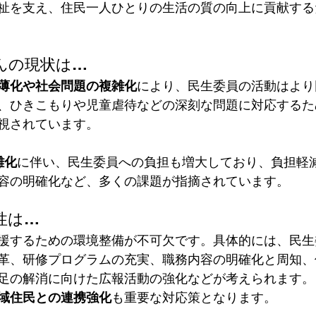
祉を支え、住民一人ひとりの生活の質の向上に貢献する
 
んの現状は…
薄化や社会問題の複雑化
により、民生委員の活動はより
、ひきこもりや児童虐待などの深刻な問題に対応するた
視されています。
雑化
に伴い、民生委員への負担も増大しており、負担軽
容の明確化など、多くの課題が指摘されています。  
性は…
援するための環境整備が不可欠です。具体的には、民生
革、研修プログラムの充実、職務内容の明確化と周知、
足の解消に向けた広報活動の強化などが考えられます。
域住民との連携強化
も重要な対応策となります。  