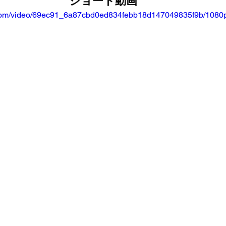
ショート動画
ic.com/video/69ec91_6a87cbd0ed834febb18d147049835f9b/1080p