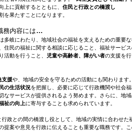
向上に貢献するとともに、
住民と行政との橋渡し
割を果たすことになります。  
職務内容には…
は多岐にわたり、地域社会の福祉を支えるための重要な
、住民の福祉に関する相談に応じること、福祉サービス
り活動を行うこと、
児童や高齢者、障がい者
の支援を行
急支援
や、地域の安全を守るための活動にも関わります
民の生活状況
を把握し、必要に応じて行政機関や社会福
切なサービスが提供されるよう努めます。さらに、地域
福祉の向上
に寄与することも求められています。
と行政との間の橋渡し役として、地域の実情に合わせた
の提案や意見を行政に伝えることも重要な職務です。こ