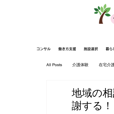
法人向けサービス
コンサル
働き方支援
施設選択
暮ら
All Posts
介護体験
在宅介
高齢者向け住まい選択
在
地域の相
謝する！
在宅介護
職場環境
超