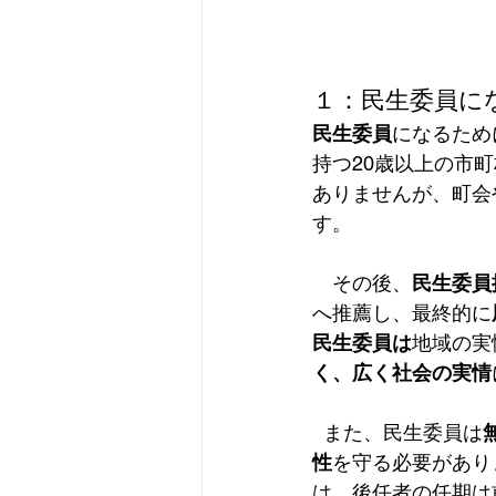
１：民生委員に
民生委員
になるため
持つ20歳以上の市
ありませんが、町会
す。  
　その後、
民生委員
へ推薦し、最終的に
民生委員は
地域の実
く、広く社会の実情
  また、民生委員は
性
を守る必要があり
は、後任者の任期は