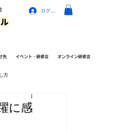
ログイン
イベント・広告・相談
せ先
イベント・研修会
オンライン研修会
し方
の家族の暮らし方
躍に感
険
介護リフォーム