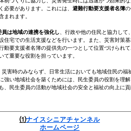
体制づくりに協力し、災害発生時には迅速かつ効果的な
く必要があります。これには、
避難行動要支援者名簿
の
含まれます。
委員は地域の連携を強化し
、行政や他の住民と協力して
設住宅での生活支援などを行います。また、災害対策基
行動要支援者名簿の提供先の一つとして位置づけられて
いて重要な役割を担っています。
、
災害時のみならず、日常生活においても地域住民の福
に強い地域社会を築くためには、民生委員の役割を理解
も、民生委員の活動が地域社会の安全と福祉の向上に貢
⑴
ナイスシニアチャンネル
ホームページ