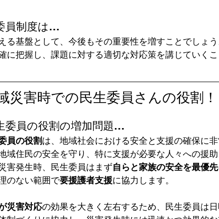
委員制度は…
える基盤として、今後もその重要性を増すことでしょう
確に把握し、課題に対する適切な対応策を講じていくこ
域災害時での民生委員さんの役割！
生委員の役割の増加問題…
委員の役割
は、地域社会における安全と支援の確保に非
地域住民の安全を守り、特に支援が必要な人々への援助
災害発生時、民生委員はまず
自らと家族の安全を最優先
理のない範囲で
要援護者支援
に協力します。  
が災害対応
の効果を大きく左右するため、民生委員は日