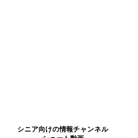
ービス）
職場環境
超高齢化社会
施設介護サー
齢者
介護事業
後期高齢者
ナイスシニアチャン
シニア向けの情報チャンネル