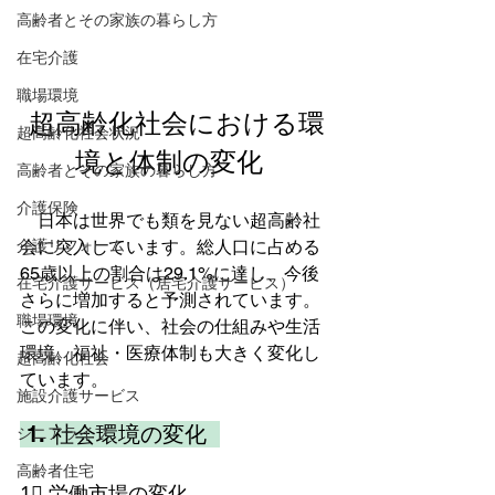
高齢者とその家族の暮らし方
在宅介護
職場環境
超高齢化社会における環
超高齢化社会状況
境と体制の変化  
高齢者とその家族の暮らし方
介護保険
　日本は世界でも類を見ない超高齢社
介護リフォーム
会に突入しています。総人口に占める
65歳以上の割合は29.1%に達し、今後
在宅介護サービス（居宅介護サービス）
さらに増加すると予測されています。
職場環境
この変化に伴い、社会の仕組みや生活
環境、福祉・医療体制も大きく変化し
超高齢化社会
ています。  
施設介護サービス
 1. 社会環境の変化  
シニアライフ
高齢者住宅
1⃣ 労働市場の変化  