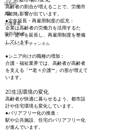
認知症
高齢者の割合が増えることで、労働市
場にも影響が出ています。  
高齢者
●定年延長・再雇用制度の拡充：
介護事業
企業は高齢者の労働力を活用するた
後期高齢者
め、定年を延長し、再雇用制度を整備
しています。  
ナイスシニアチャンネル
●シニア向けの職種の増加：
介護・福祉業界では、高齢者が高齢者
を支える「**老々介護**」の形が増えて
います。  
2⃣生活環境の変化  
高齢者が快適に暮らせるよう、都市設
計や住宅環境も変化しています。  
●バリアフリー化の推進：
駅や公共施設、住宅のバリアフリー化
が進んでいます。  