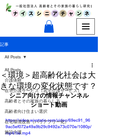
記事
All Posts
All Posts
＜環境＞超高齢化社会は大
介護体験
きな環境の変化状態です？
在宅介護サービス（居宅介護サービス）
シニア向けの情報チャンネル
高齢者とその家族の暮らし方
ショート動画
高齢者向け住まい選択
https://video.wixstatic.com/video/69ec91_96
在宅環境改善（バリアフリー化）
9ac5ef072a49a9b29c9492a73c070e/1080p/
施設介護
mp4/file.mp4