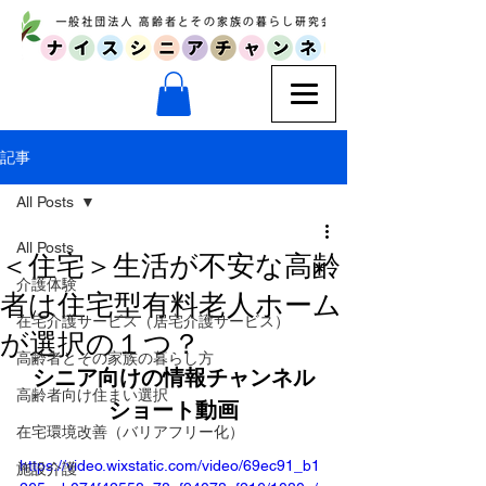
記事
All Posts
All Posts
＜住宅＞生活が不安な高齢
介護体験
者は住宅型有料老人ホーム
在宅介護サービス（居宅介護サービス）
が選択の１つ？
高齢者とその家族の暮らし方
シニア向けの情報チャンネル
高齢者向け住まい選択
ショート動画
在宅環境改善（バリアフリー化）
https://video.wixstatic.com/video/69ec91_b1
施設介護