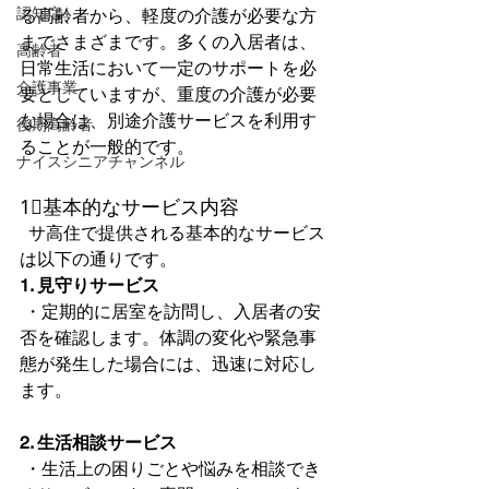
認知症
る高齢者から、軽度の介護が必要な方
までさまざまです。多くの入居者は、
高齢者
日常生活において一定のサポートを必
介護事業
要としていますが、重度の介護が必要
な場合は、別途介護サービスを利用す
後期高齢者
ることが一般的です。  
ナイスシニアチャンネル
1⃣基本的なサービス内容
  サ高住で提供される基本的なサービス
は以下の通りです。  
1. 見守りサービス
 ・定期的に居室を訪問し、入居者の安
否を確認します。体調の変化や緊急事
態が発生した場合には、迅速に対応し
ます。  
2. 生活相談サービス
 ・生活上の困りごとや悩みを相談でき