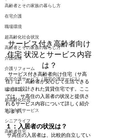
高齢者とその家族の暮らし方
在宅介護
職場環境
超高齢化社会状況
サービス付き高齢者向け
高齢者とその家族の暮らし方
住宅 状況とサービス内容
介護保険
は？
介護リフォーム
  サービス付き高齢者向け住宅（サ高
在宅介護サービス（居宅介護サービス）
住）は、高齢者が安心して生活できる
ように設計された賃貸住宅です。ここ
職場環境
では、サ高住の入居者の状況と提供さ
超高齢化社会
れるサービス内容について詳しく紹介
施設介護サービス
します。  
シニアライフ
１：入居者の状況は？
高齢者住宅
 サ高住の入居者は、比較的自立してい