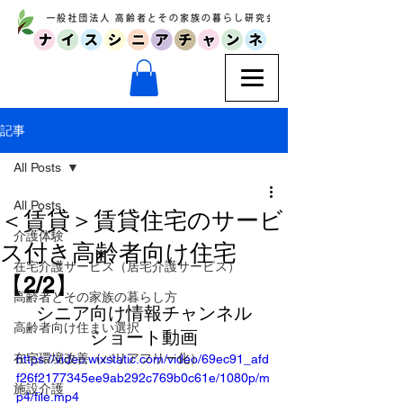
記事
All Posts
All Posts
＜賃貸＞賃貸住宅のサービ
介護体験
ス付き高齢者向け住宅
在宅介護サービス（居宅介護サービス）
【2/2】
高齢者とその家族の暮らし方
シニア向け情報チャンネル
高齢者向け住まい選択
ショート動画
在宅環境改善（バリアフリー化）
https://video.wixstatic.com/video/69ec91_afd
f26f2177345ee9ab292c769b0c61e/1080p/m
施設介護
p4/file.mp4