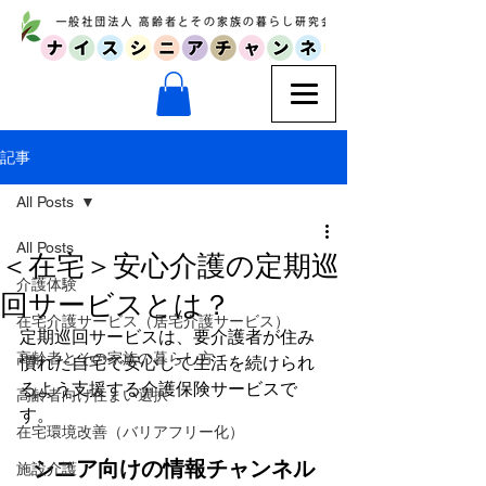
記事
All Posts
All Posts
＜在宅＞安心介護の定期巡
介護体験
回サービスとは？
在宅介護サービス（居宅介護サービス）
定期巡回サービスは、要介護者が住み
高齢者とその家族の暮らし方
慣れた自宅で安心して生活を続けられ
るよう支援する介護保険サービスで
高齢者向け住まい選択
す。
在宅環境改善（バリアフリー化）
シニア向けの情報チャンネル
施設介護