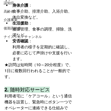
認知症
身体介護
：
食事介助、排泄介助、入浴介助、
高齢者
体位変換など。
介護事業
生活援助
：
後期高齢者
服薬管理、食事の調理、掃除、洗
濯など。
ナイスシニアチャンネル
安否確認
：
利用者の様子を定期的に確認し、
必要に応じて声掛けや支援を行い
ます。
★訪問は短時間（10～20分程度）で、
1日に複数回行われることが一般的で
す。
2. 随時対応サービス
利用者宅に「ケアコール」という通信
機器を設置し、緊急時にボタン一つで
オペレーターに連絡できる仕組みで