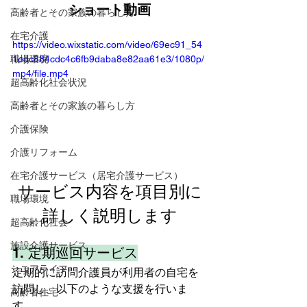
ショート動画
高齢者とその家族の暮らし方
在宅介護
https://video.wixstatic.com/video/69ec91_54
職場環境
1edc884cdc4c6fb9daba8e82aa61e3/1080p/
mp4/file.mp4
超高齢化社会状況
高齢者とその家族の暮らし方
介護保険
介護リフォーム
在宅介護サービス（居宅介護サービス）
サービス内容を項目別に
職場環境
詳しく説明します
超高齢化社会
施設介護サービス
1. 定期巡回サービス
シニアライフ
定期的に訪問介護員が利用者の自宅を
訪問し、以下のような支援を行いま
高齢者住宅
す。