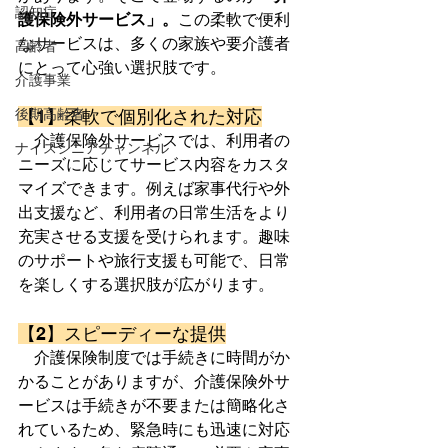
認知症
護保険外サービス」。
この柔軟で便利
なサービスは、多くの家族や要介護者
高齢者
にとって心強い選択肢です。
介護事業
後期高齢者
【1】柔軟で個別化された対応
　介護保険外サービスでは、利用者の
ナイスシニアチャンネル
ニーズに応じてサービス内容をカスタ
マイズできます。例えば家事代行や外
出支援など、利用者の日常生活をより
充実させる支援を受けられます。趣味
のサポートや旅行支援も可能で、日常
を楽しくする選択肢が広がります。
【2】スピーディーな提供
　介護保険制度では手続きに時間がか
かることがありますが、介護保険外サ
ービスは手続きが不要または簡略化さ
れているため、緊急時にも迅速に対応