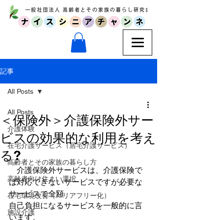
記事
All Posts
All Posts
＜保険外＞介護保険外サー
介護体験
ビスの効果的な利用を考え
在宅介護サービス（居宅介護サービス）
る?
高齢者とその家族の暮らし方
　介護保険外サービスは、介護保険で
高齢者向け住まい選択
は対応できないサービスですが必要な
サービスで全額
在宅環境改善（バリアフリー化）
自己負担になるサービスを一般的に言
施設介護
います。