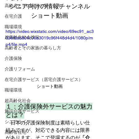
シニア向けの情報チャンネル
高齢者とその家族の暮らし方
ショート動画
在宅介護
職場環境
https://video.wixstatic.com/video/69ec91_ac3
超高齢化社会状況
036f2ab804c06b3019c96f448d4d4/1080p/m
p4/file.mp4
高齢者とその家族の暮らし方
介護保険
介護リフォーム
在宅介護サービス（居宅介護サービス）
ショート動画
職場環境
超高齢化社会
１：介護保険外サービスの魅力
施設介護サービス
とは？
シニアライフ
　日本の介護保険制度は素晴らしい仕
組みですが、対応できる内容には限界
高齢者住宅
があります。そこで登場するのが
「介