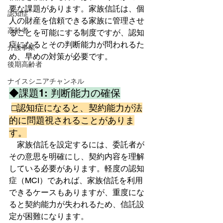
要な課題があります。家族信託は、個
認知症
人の財産を信頼できる家族に管理させ
高齢者
ることを可能にする制度ですが、認知
症になるとその判断能力が問われるた
介護事業
め、早めの対策が必要です。  
後期高齢者
ナイスシニアチャンネル
◆課題1: 判断能力の確保
□認知症になると、契約能力が法
的に問題視されることがありま
す。
　家族信託を設定するには、委託者が
その意思を明確にし、契約内容を理解
している必要があります。軽度の認知
症（MCI）であれば、家族信託を利用
できるケースもありますが、重度にな
ると契約能力が失われるため、信託設
定が困難になります。  