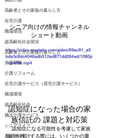
高齢者とその家族の暮らし方
在宅介護
シニア向けの情報チャンネル
職場環境
ショート動画
超高齢化社会状況
https://video.wixstatic.com/video/69ec91_a5
高齢者とその家族の暮らし方
bda3c8dc4046adb512ed871dd264ad/1080p
介護保険
/mp4/file.mp4
介護リフォーム
在宅介護サービス（居宅介護サービス）
職場環境
超高齢化社会
認知症になった場合の家
施設介護サービス
族信託の 課題と対応策
シニアライフ
　 認知症になる可能性を考慮して家族
信託を検討する際には、いくつかの重
高齢者住宅