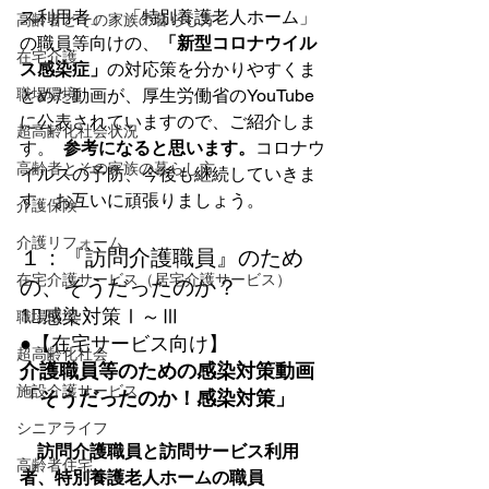
ス利用者」・「特別養護老人ホーム」
高齢者とその家族の暮らし方
の職員等向けの、
「新型コロナウイル
在宅介護
ス感染症」
の対応策を分かりやすくま
職場環境
とめた動画が、厚生労働省のYouTube
に公表されていますので、ご紹介しま
超高齢化社会状況
す。  
参考になると思います。
コロナウ
高齢者とその家族の暮らし方
イルスの予防、今後も継続していきま
す。お互いに頑張りましょう。 
介護保険
介護リフォーム
１：『訪問介護職員』のため
在宅介護サービス（居宅介護サービス）
の、そうだったのか？
1⃣感染対策Ⅰ～Ⅲ 
職場環境
●【在宅サービス向け】
超高齢化社会
介護職員等のための感染対策動画
施設介護サービス
「そうだったのか！感染対策」
シニアライフ
　訪問介護職員と訪問サービス利用
高齢者住宅
者、特別養護老人ホームの職員