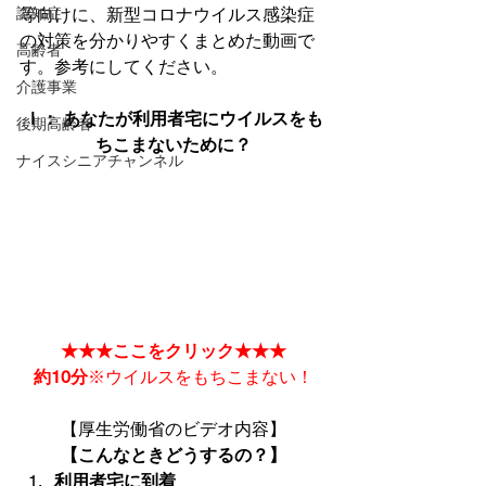
認知症
等向けに、新型コロナウイルス感染症
の対策を分かりやすくまとめた動画で
高齢者
介護事業
Ⅰ： あなたが利用者宅にウイルスをも
後期高齢者
ちこまないために？
ナイスシニアチャンネル
★★★ここをクリック★★★

約10分
※ウイルスをもちこまない！
【こんなときどうするの？】
利用者宅に到着