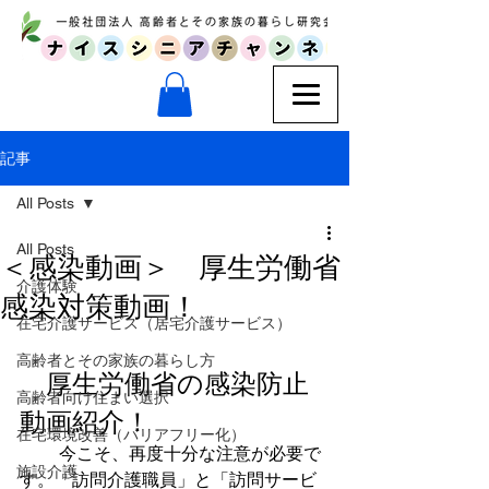
記事
All Posts
All Posts
＜感染動画＞ 厚生労働省
介護体験
感染対策動画！
在宅介護サービス（居宅介護サービス）
高齢者とその家族の暮らし方
　厚生労働省の感染防止
高齢者向け住まい選択
動画紹介！
在宅環境改善（バリアフリー化）
 　　今こそ、再度十分な注意が必要で
施設介護
す。「訪問介護職員」と「訪問サービ