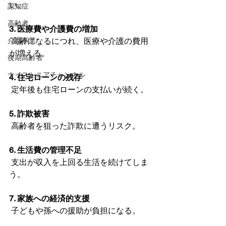
い。
認知症
高齢者
3. 医療費や介護費の増加
介護事業
 高齢になるにつれ、医療や介護の費用
が増える。
後期高齢者
ナイスシニアチャンネル
4. 住宅ローンの残存
 定年後も住宅ローンの支払いが続く。
5. 詐欺被害
 高齢者を狙った詐欺に遭うリスク。
6. 生活費の管理不足
 支出が収入を上回る生活を続けてしま
う。
7. 家族への経済的支援
 子どもや孫への援助が負担になる。