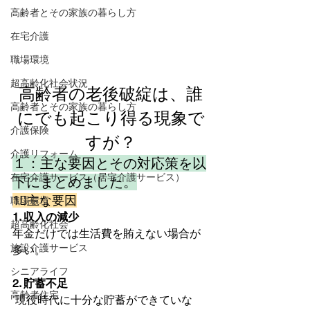
高齢者とその家族の暮らし方
在宅介護
職場環境
超高齢化社会状況
高齢者の老後破綻は、誰
高齢者とその家族の暮らし方
にでも起こり得る現象で
介護保険
すが？
介護リフォーム
１：主な要因とその対応策を以
在宅介護サービス（居宅介護サービス）
下にまとめました。
1⃣主な要因
職場環境
1. 収入の減少
超高齢化社会
年金だけでは生活費を賄えない場合が
施設介護サービス
多い。
シニアライフ
2. 貯蓄不足
高齢者住宅
 現役時代に十分な貯蓄ができていな