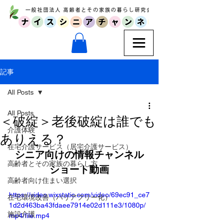
記事
All Posts
All Posts
＜破綻＞老後破綻は誰でも
介護体験
ありえる？
在宅介護サービス（居宅介護サービス）
シニア向けの情報チャンネル
高齢者とその家族の暮らし方
ショート動画
高齢者向け住まい選択
https://video.wixstatic.com/video/69ec91_ce7
在宅環境改善（バリアフリー化）
1d2d463ba43fdaee7914e02d111e3/1080p/
施設介護
mp4/file.mp4