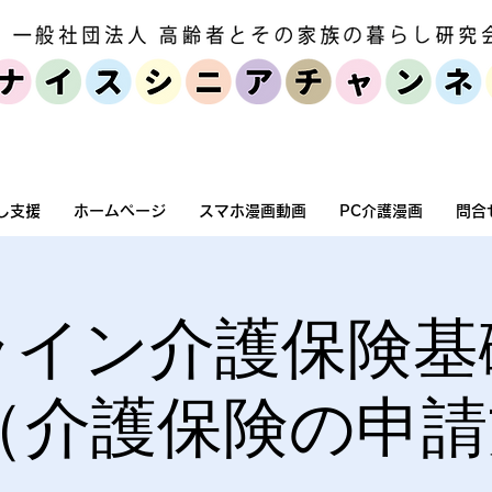
個人・家族向けサービス
セミナー・
し支援
ホームページ
スマホ漫画動画
PC介護漫画
問合
ライン介護保険基
（介護保険の申