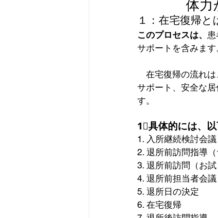
体力
１：
在宅復帰と
在宅介護サービス（居宅介護サ
このプロセスは、
患
サポートを含みます
高齢者住宅
認知症
高
　在宅復帰の流れは
サポート、安全な居
す。  
1⃣具体的には、
1. 入所継続検討会議
2. 退所前訪問指導
3. 退所前訪問（お試
4. 退所前担当者会議
5. 退所日の決定 
6. 在宅復帰 
7. 退所後訪問指導  