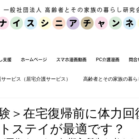
個人・家族向けサービス
セミナー・
し支援
ホームページ
スマホ漫画動画
PC介護漫画
問合
護サービス（居宅介護サービス）
高齢者とその家族の暮ら
宅環境改善（バリアフリー化）
施設介護
高齢者とそ
験＞在宅復帰前に体力回
トステイが最適です？
高齢化社会状況
高齢者とその家族の暮らし方
介護保