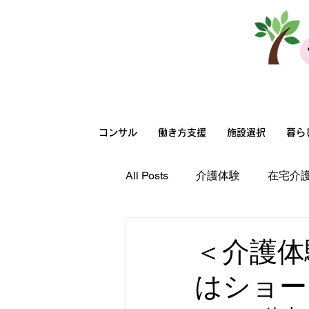
法人向けサービス
コンサル
働き方支援
施設選択
暮ら
All Posts
介護体験
在宅介
高齢者向け住まい選択
在
＜介護体
はショー
在宅介護
職場環境
超