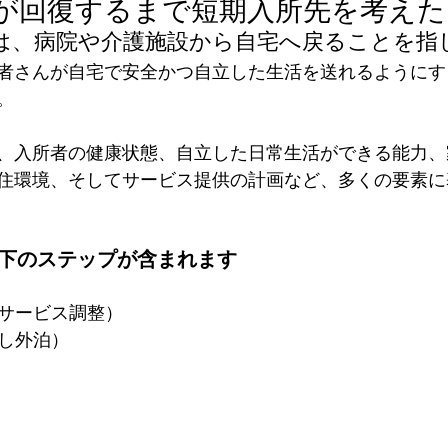
が回復するまで短期入所先を考えた
は、病院や介護施設から自宅へ戻ることを指
ービス）
職場環境
超高齢化社会
施設介護サー
者さんが自宅で安全かつ自立した生活を送れるようにす
。
齢者
介護事業
後期高齢者
ナイスシニアチャン
、入所者の健康状態、自立した日常生活ができる能力、
住環境、そしてサービス提供の計画など、多くの要素に
以下のステップが含まれます
 
（サービス調整） 
し外泊） 
 