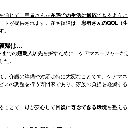
を通じて、患者さんが
在宅での生活に適応
できるように
ートが提供されます。在宅復帰は、
患者さんのQOL（
。  
宅復帰は…
るまでの
短期入居先
を探すために、ケアマネージャーな
た。  
て、
介護の準備や対応は特に大変なことです。ケアマネ
ビスの調整を行う専門家であり、家族の負担を軽減する
ることで、母が安心して
回復に専念できる環境
を整える