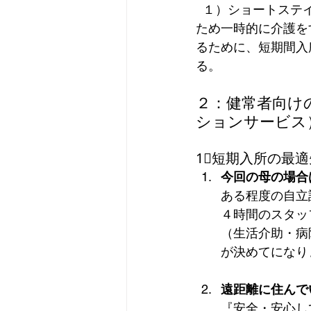
  １）ショートステイ：高齢者の心身の状況や病状、その家族の病気、冠婚葬祭、出張等の
ため一時的に介護を
るために、短期間入
る。  
２：
健常者向け
ションサービス
1⃣短期入所の最
今回の母の場合
ある程度の自立
４時間のスタッ
（生活介助・病
が決めてになり
遠距離に住んで
『安全・安心し